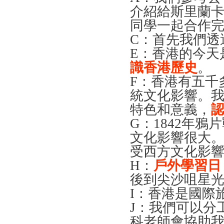
介紹給斯里蘭
同學一起合作
C
：首先我們透
E
：香港的今天
識香港歷史
。
F
：香港有五千
統文化影響。
特色和意義，
G
：1842年
文化影響很大
受西方文化影
H
：
戶外學習日
後到尖沙咀星
I
：香港是國際
J
：我們可以分
科老師會協助