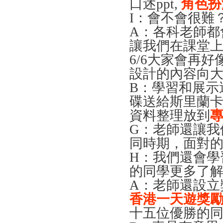
口述ppt,
角色扮
I
：會不會很難
A
：各科老師都
讓我們在課堂
6/6大家會再
設計的內容向
B
：學習和展示
碟送給斯里蘭
資料整理放到
G
：老師還讓我
同時期，面對
H
：我們還會學
的同學更多了
A
：老師還設立
香港一天遊獎
十五位優勝的