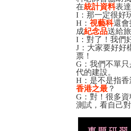
在
統計資料
表
I
：那一定很好
H
：
視藝科
還會
成
紀念品
送給
I
：對了！我們
J
：大家要好好
票！
G
：我們不單只
代的建設。
H
：是不是指香
香港之最
？
G
：對！很多資
測試，看自己