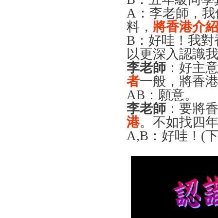
A
：李老師，我
料，
將香港介
B
：好哇！我對
以更深入認識
李老師
：好主
者
一般，將香
AB
：願意。
李老師
：要將
港
。不如找四
A,B
：好哇！(下