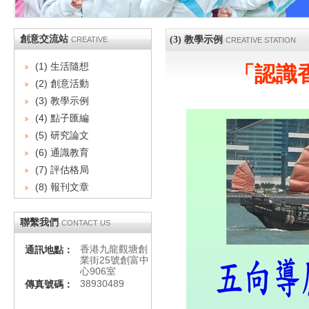
創意交流站
(3) 教學示例
CREATIVE
CREATIVE STATION
(1) 生活隨想
「認識
(2) 創意活動
(3) 教學示例
(4) 點子匯編
(5) 研究論文
(6) 通識教育
(7) 評估格局
(8) 報刊文章
聯繫我們
CONTACT US
香港九龍觀塘創
通訊地點：
業街25號創富中
心906室
38930489
傳真號碼：