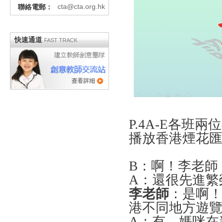
cta@cta.org.hk
聯絡電郵：
快速通道
FAST TRACK
P.4A-E
各班兩位
播放香港煙花
B
：啊！李老師
A
：還很先進繁
李老師
：是啊
港不同地方遊
A
：有，媽咪在