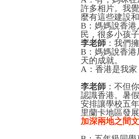
許多相片。我
麼有這些建設
B
：媽媽說香港
民，很多小孩
李老師
：我們
B
：媽媽說香港
天的成就。
A
：香港是我家
李老師
：不但
認識香港。暑
安排讓學校五
里蘭卡地區發
加深兩地之間
B
：五年級同學