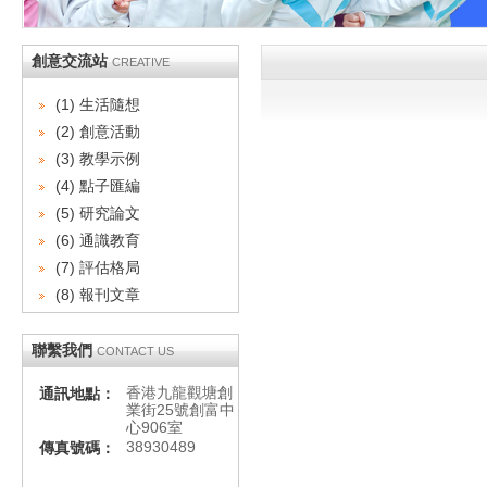
創意交流站
CREATIVE
(1) 生活隨想
(2) 創意活動
(3) 教學示例
(4) 點子匯編
(5) 研究論文
(6) 通識教育
(7) 評估格局
(8) 報刊文章
聯繫我們
CONTACT US
香港九龍觀塘創
通訊地點：
業街25號創富中
心906室
38930489
傳真號碼：