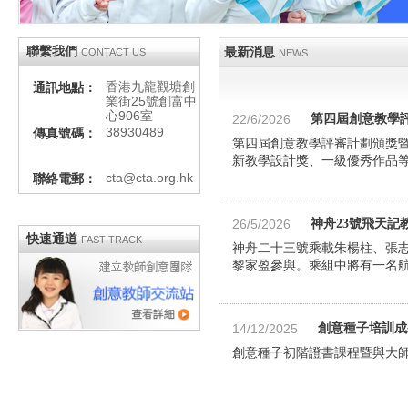
聯繫我們
最新消息
CONTACT US
NEWS
香港九龍觀塘創
通訊地點：
業街25號創富中
心906室
22/6/2026
第四屆創意教學
38930489
傳真號碼：
第四屆創意教學評審計劃頒獎暨
新教學設計獎、一級優秀作品等
cta@cta.org.hk
聯絡電郵：
26/5/2026
神舟23號飛天記
快速通道
FAST TRACK
神舟二十三號乘載朱楊柱、張
黎家盈參與。乘組中將有一名航
14/12/2025
創意種子培訓成
創意種子初階證書課程暨與大