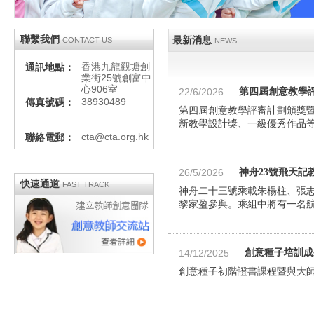
聯繫我們
最新消息
CONTACT US
NEWS
香港九龍觀塘創
通訊地點：
業街25號創富中
心906室
22/6/2026
第四屆創意教學
38930489
傳真號碼：
第四屆創意教學評審計劃頒獎暨
新教學設計獎、一級優秀作品等
cta@cta.org.hk
聯絡電郵：
26/5/2026
神舟23號飛天記
快速通道
FAST TRACK
神舟二十三號乘載朱楊柱、張
黎家盈參與。乘組中將有一名航
14/12/2025
創意種子培訓成
創意種子初階證書課程暨與大