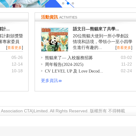
活動資訊
ACTIVITIES
...
語文日—熊貓來了共學...
審計劃頒獎暨
20位熊貓大使到一所小學創設
審專家委員
情境和語境，帶領小一至小四學
[
]
生進行有趣的...
[
]
查看更多
查看更多
05-26
03-02
熊貓來了— 入校服務招募
12-14
11-22
周年報告(2024-2025)
10-18
02-24
CV LEVEL UP 及 Love Decod...
更多資訊
rs Association CTA)Limited. All Rights Reserved. 版權所有 不得轉載