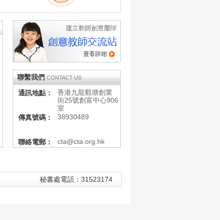
聯繫我們
CONTACT US
香港九龍觀塘創業
通訊地點：
街25號創富中心906
室
38930489
傳真號碼：
cta@cta.org.hk
聯絡電郵：
秘書處電話：31523174