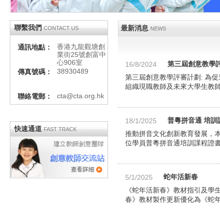
聯繫我們
最新消息
CONTACT US
NEWS
香港九龍觀塘創
通訊地點：
業街25號創富中
心906室
16/8/2024
第三屆創意教學
38930489
傳真號碼：
第三屆創意教學評審計劃: 為
組織現職教師及未來大學生教師
cta@cta.org.hk
聯絡電郵：
18/1/2025
普粵拼音通 培訓
快速通道
FAST TRACK
推動拼音文化創新教育發展，本
位學員普粵拼音通培訓課程證
5/1/2025
蛇年活新春
《蛇年活新春》教材指引及學生
春》教材製作更新優化為《蛇年