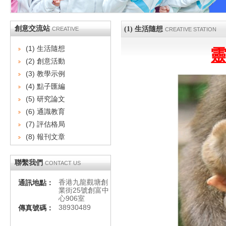
創意交流站
(1) 生活隨想
CREATIVE
CREATIVE STATION
(1) 生活隨想
靈
(2) 創意活動
(3) 教學示例
(4) 點子匯編
(5) 研究論文
(6) 通識教育
(7) 評估格局
(8) 報刊文章
聯繫我們
CONTACT US
香港九龍觀塘創
通訊地點：
業街25號創富中
心906室
38930489
傳真號碼：