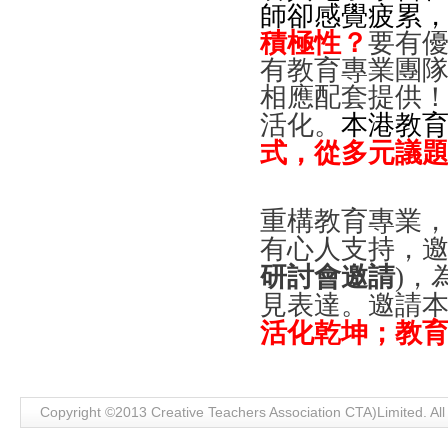
師卻感覺疲累
積極性？
要有
有教育專業團
相應配套提供
活化。
本港教
式，從多元議
重構教育專業
有心人支持，
研討會邀請
)，
見表達。邀請
活化乾坤；教
Copyright ©2013 Creative Teachers Association CTA)Limite