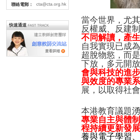
cta@cta.org.hk
聯絡電郵：
當今世界，尤
快速通道
FAST TRACK
反權威、反建
不同解讀，產
自我實現已成
超脫物慾，而
下放，多元開
會與科技的進
與效度的專業
展，以取得社
本港教育議題
專業自主與體
程持續更新發
養與電子學習