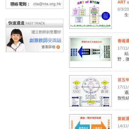
ART 
cta@cta.org.hk
聯絡電郵：
8/3/2
生
快速通道
FAST TRACK
香港通
17/11
結
野，激
首五年
17/11
通
致性結合
當前通
14/11