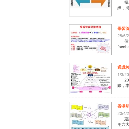
揭
練，將
學習
28/6/
個
fac
通識
1/3/2
2
際，本
香港
20/4/
建
用六大