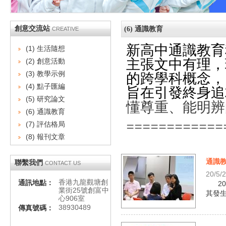
創意交流站
(6) 通識教育
CREATIVE
新高中通識教育
(1) 生活隨想
主張文中有理，
(2) 創意活動
的跨學科概念，
(3) 教學示例
(4) 點子匯編
旨在引發終身追
(5) 研究論文
懂尊重、能明辨
(6) 通識教育
============
(7) 評估格局
(8) 報刊文章
通識
聯繫我們
CONTACT US
20/5/
香港九龍觀塘創
通訊地點：
2
業街25號創富中
其發生
心906室
38930489
傳真號碼：