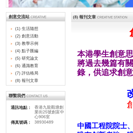
創意交流站
(8) 報刊文章
CREATIVE
CREATIVE STATION
(1) 生活隨想
(2) 創意活動
(3) 教學示例
(4) 點子匯編
本港學生創意
(5) 研究論文
將過去幾篇有
(6) 通識教育
錄，供追求創
(7) 評估格局
(8) 報刊文章
聯繫我們
CONTACT US
香港九龍觀塘創
通訊地點：
業街25號創富中
心906室
38930489
傳真號碼：
中國工程院院士