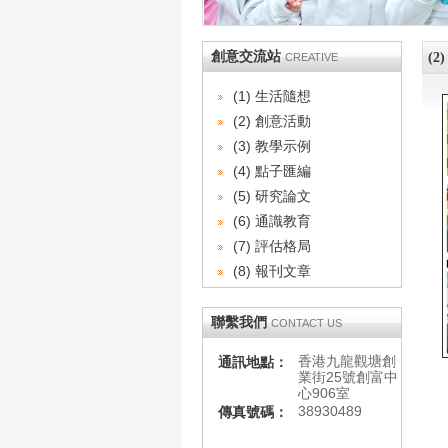
創意交流站
(2
CREATIVE
(1) 生活隨想
(2) 創意活動
(3) 教學示例
(4) 點子匯編
(5) 研究論文
(6) 通識教育
(7) 評估格局
(8) 報刊文章
聯繫我們
CONTACT US
香港九龍觀塘創
通訊地點：
業街25號創富中
心906室
38930489
傳真號碼：