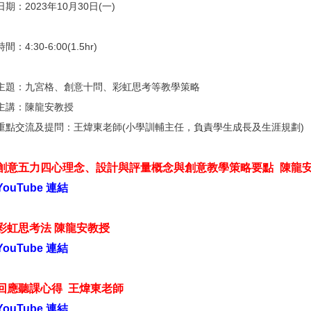
日期：2023年10月30日(一)
時間：
4:30-6:00(1.5hr)
主題：
九宮格、創意十問、彩虹思考等教學策略
主講：陳龍安教授
重點交流及提問：王煒東老師(小學訓輔主任，負責學生成長及生涯規劃
創意五力四心理念、設計與評量概念與創意教學策略要點
陳龍
YouTube 連結
彩虹思考法 陳龍安教授
YouTube 連結
回應聽課心得
王煒東老師
YouTube 連結