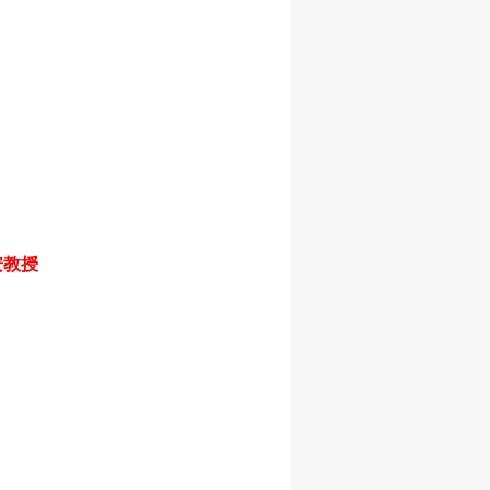
)
安教授