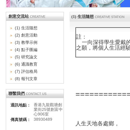
創意交流站
(1) 生活隨想
CREATIVE
CREATIVE STATION
(1) 生活隨想
(2) 創意活動
註：
一向深得學生愛戴的
(3) 教學示例
之願，將個人生活經
(4) 點子匯編
(5) 研究論文
(6) 通識教育
(7) 評估格局
(8) 報刊文章
===========
聯繫我們
CONTACT US
香港九龍觀塘創
通訊地點：
業街25號創富中
心906室
38930489
傳真號碼：
人生天地各處鄉，