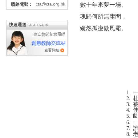
cta@cta.org.hk
數十年來夢一場。
聯絡電郵：
魂歸何所無庸問，
快速通道
FAST TRACK
縱然孤瘦傲風霜。
1.
2.
3.
4.
5.
世
6.
7.
8.