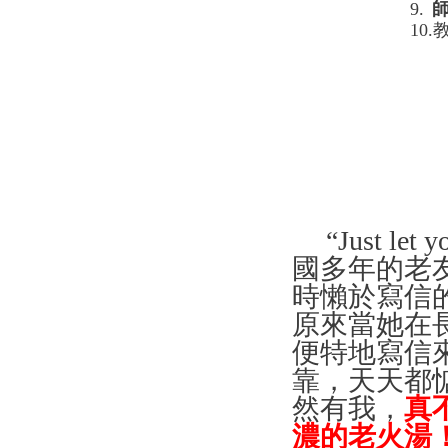
9.
10.
“Just let 
國多年的老
時懶於寫信
原來當她在
便特地寫信
靠，天天都
然有我，
真
濃的老火湯